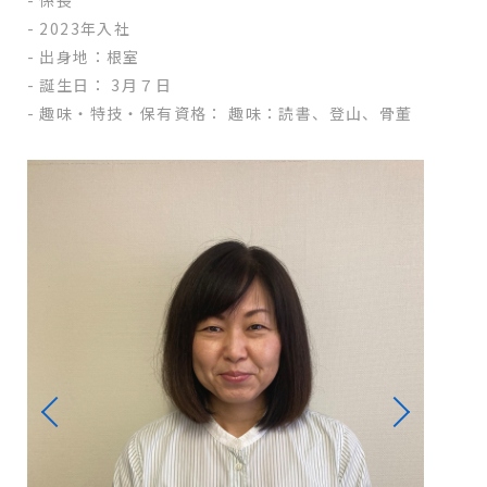
係長
2023年入社
出身地：根室
誕生日： 3月７日
趣味・特技・保有資格： 趣味：読書、登山、骨董