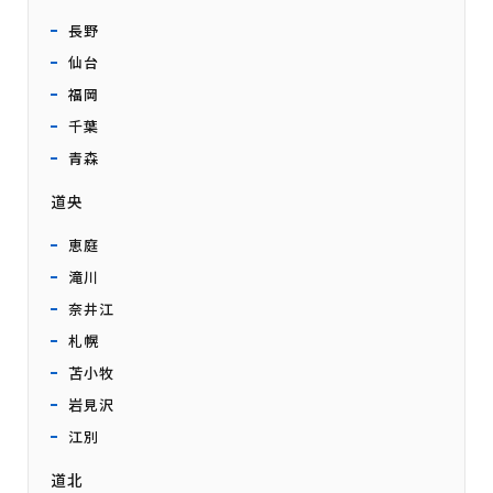
長野
仙台
福岡
千葉
青森
道央
恵庭
滝川
奈井江
札幌
苫小牧
岩見沢
江別
道北