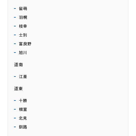
留萌
羽幌
枝幸
士別
富良野
旭川
道南
江差
道東
十勝
根室
北見
釧路