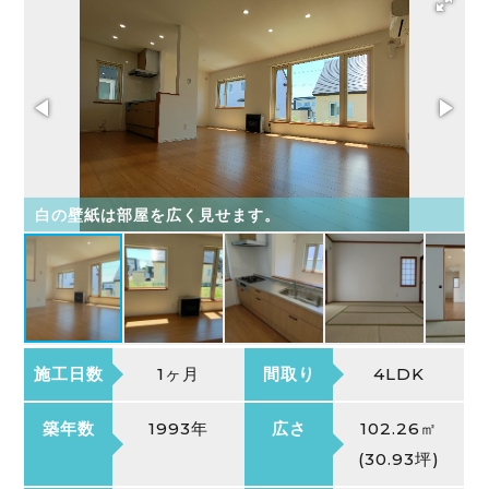
白の壁紙は部屋を広く見せます。
施工日数
1ヶ月
間取り
4LDK
築年数
1993年
広さ
102.26㎡
(30.93坪)