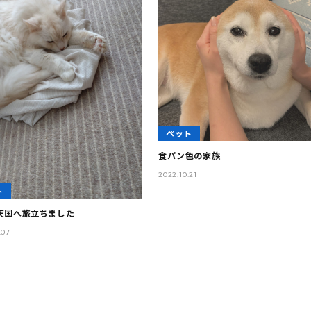
ペット
食パン色の家族
2022.10.21
ト
天国へ旅立ちました
.07