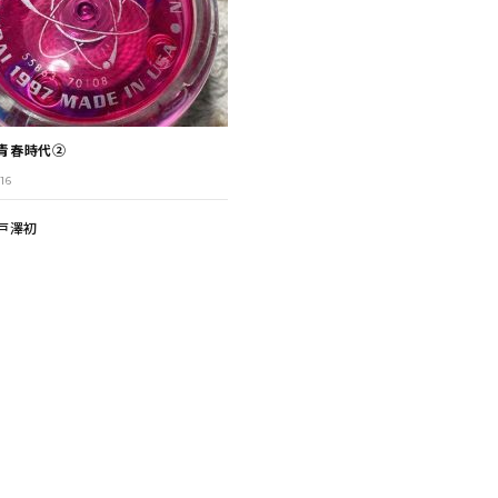
の青春時代②
16
戸澤初